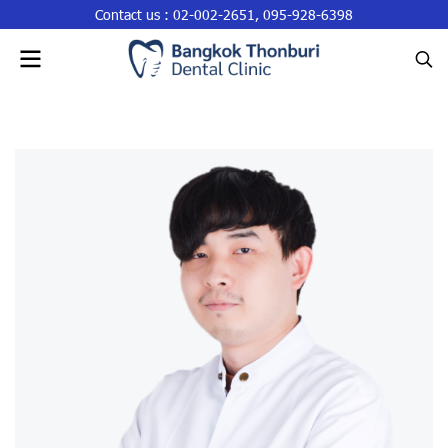
Contact us :
02-002-2651
,
095-928-6398