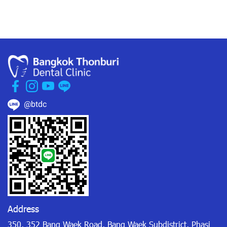
@btdc
Address
350, 352 Bang Waek Road, Bang Waek Subdistrict, Phasi