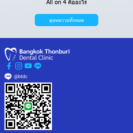
All on 4 คืออะไร
ดูบทความทั้งหมด
@btdc