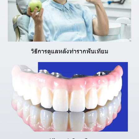
วิธีการดูแลหลังทำรากฟันเทียม