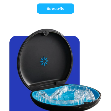
นัดหมอฟัน